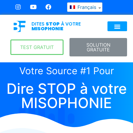
Français
DITES
STOP
À VOTRE
MISOPHONIE
SOLUTION
TEST GRATUIT
GRATUITE
Votre Source #1 Pour
Dire STOP à votre
MISOPHONIE